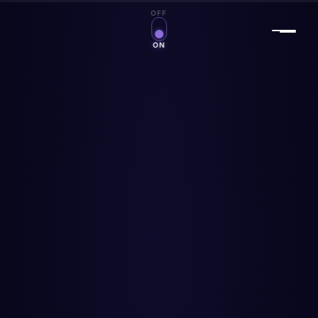
OFF
Zauberwelt an/aus
ON