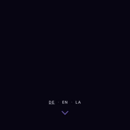
·
·
DE
EN
LA